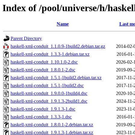
Index of /pool/universe/h/haske
Name
Last mo
Parent Directory
haskell-xml-conduit_1.1.0.9-1build2.debian.tar.gz
2014-02-
haskell-xml-conduit_1.3.3-1.debian.tar.xz
2016-01-
haskell-xml-conduit_1.10.1.0-2.dsc
2026-02-
haskell-xml-conduit_1.8.0.1-2.dsc
2019-09-
haskell-xml-conduit_1.5.1-1build2.debian.tar.xz
2017-11-
haskell-xml-conduit_1.5.1-1build2.dsc
2017-11-
haskell-xml-conduit_1.9.0.0-1build4.dsc
2020-10-
haskell-xml-conduit_1.9.1.3-2build1.dsc
2024-11-
haskell-xml-conduit_1.9.1.3-1.dsc
2023-11-
haskell-xml-conduit_1.3.3-1.dsc
2016-01-
haskell-xml-conduit_1.8.0.1-2.debian.tar.xz
2019-09-
haskell-xml-conduit_1.9.1.3-1.debian.tar.xz
2023-11-