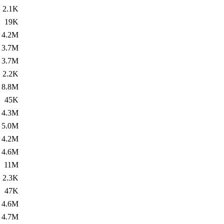
2.1K
19K
4.2M
3.7M
3.7M
2.2K
8.8M
45K
4.3M
5.0M
4.2M
4.6M
11M
2.3K
47K
4.6M
4.7M