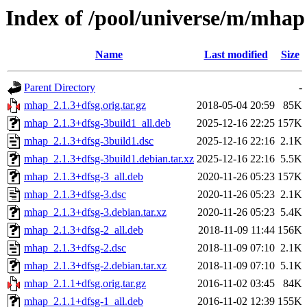
Index of /pool/universe/m/mhap
Name
Last modified
Size
Parent Directory
-
mhap_2.1.3+dfsg.orig.tar.gz
2018-05-04 20:59
85K
mhap_2.1.3+dfsg-3build1_all.deb
2025-12-16 22:25
157K
mhap_2.1.3+dfsg-3build1.dsc
2025-12-16 22:16
2.1K
mhap_2.1.3+dfsg-3build1.debian.tar.xz
2025-12-16 22:16
5.5K
mhap_2.1.3+dfsg-3_all.deb
2020-11-26 05:23
157K
mhap_2.1.3+dfsg-3.dsc
2020-11-26 05:23
2.1K
mhap_2.1.3+dfsg-3.debian.tar.xz
2020-11-26 05:23
5.4K
mhap_2.1.3+dfsg-2_all.deb
2018-11-09 11:44
156K
mhap_2.1.3+dfsg-2.dsc
2018-11-09 07:10
2.1K
mhap_2.1.3+dfsg-2.debian.tar.xz
2018-11-09 07:10
5.1K
mhap_2.1.1+dfsg.orig.tar.gz
2016-11-02 03:45
84K
mhap_2.1.1+dfsg-1_all.deb
2016-11-02 12:39
155K