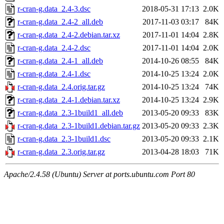
r-cran-g.data_2.4-3.dsc
2018-05-31 17:13
2.0K
r-cran-g.data_2.4-2_all.deb
2017-11-03 03:17
84K
r-cran-g.data_2.4-2.debian.tar.xz
2017-11-01 14:04
2.8K
r-cran-g.data_2.4-2.dsc
2017-11-01 14:04
2.0K
r-cran-g.data_2.4-1_all.deb
2014-10-26 08:55
84K
r-cran-g.data_2.4-1.dsc
2014-10-25 13:24
2.0K
r-cran-g.data_2.4.orig.tar.gz
2014-10-25 13:24
74K
r-cran-g.data_2.4-1.debian.tar.xz
2014-10-25 13:24
2.9K
r-cran-g.data_2.3-1build1_all.deb
2013-05-20 09:33
83K
r-cran-g.data_2.3-1build1.debian.tar.gz
2013-05-20 09:33
2.3K
r-cran-g.data_2.3-1build1.dsc
2013-05-20 09:33
2.1K
r-cran-g.data_2.3.orig.tar.gz
2013-04-28 18:03
71K
Apache/2.4.58 (Ubuntu) Server at ports.ubuntu.com Port 80