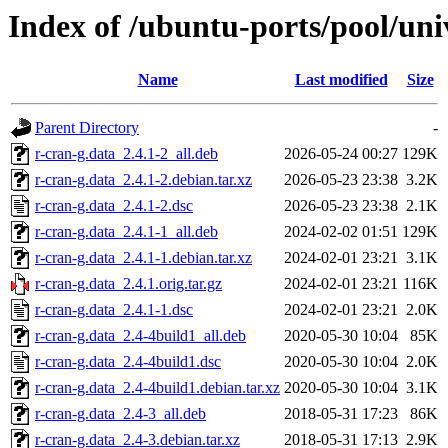
Index of /ubuntu-ports/pool/uni
Name
Last modified
Size
Parent Directory
-
r-cran-g.data_2.4.1-2_all.deb
2026-05-24 00:27
129K
r-cran-g.data_2.4.1-2.debian.tar.xz
2026-05-23 23:38
3.2K
r-cran-g.data_2.4.1-2.dsc
2026-05-23 23:38
2.1K
r-cran-g.data_2.4.1-1_all.deb
2024-02-02 01:51
129K
r-cran-g.data_2.4.1-1.debian.tar.xz
2024-02-01 23:21
3.1K
r-cran-g.data_2.4.1.orig.tar.gz
2024-02-01 23:21
116K
r-cran-g.data_2.4.1-1.dsc
2024-02-01 23:21
2.0K
r-cran-g.data_2.4-4build1_all.deb
2020-05-30 10:04
85K
r-cran-g.data_2.4-4build1.dsc
2020-05-30 10:04
2.0K
r-cran-g.data_2.4-4build1.debian.tar.xz
2020-05-30 10:04
3.1K
r-cran-g.data_2.4-3_all.deb
2018-05-31 17:23
86K
r-cran-g.data_2.4-3.debian.tar.xz
2018-05-31 17:13
2.9K